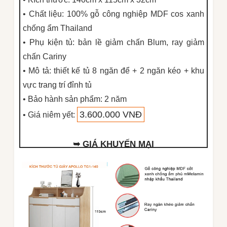
• Chất liệu: 100% gỗ công nghiệp MDF cos xanh
chống ẩm Thailand
• Phụ kiện tủ: bản lề giảm chấn Blum, ray giảm
chấn Cariny
• Mô tả: thiết kế tủ 8 ngăn để + 2 ngăn kéo + khu
vực trang trí đỉnh tủ
• Bảo hành sản phẩm: 2 năm
3.600.000 VNĐ
• Giá niêm yết:
➥ GIÁ KHUYẾN MẠI
2.800.000 VNĐ
Đặt mua