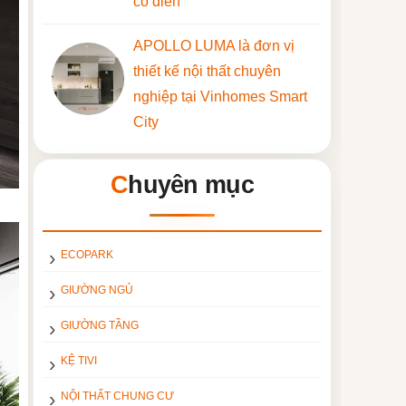
cổ điển
APOLLO LUMA là đơn vị
thiết kế nội thất chuyên
nghiệp tại Vinhomes Smart
City
Chuyên mục
ECOPARK
GIƯỜNG NGỦ
GIƯỜNG TẦNG
KỆ TIVI
NỘI THẤT CHUNG CƯ