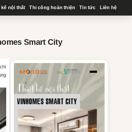
 kế nội thất
Thi công hoàn thiện
Tin tức
Liên hệ
homes Smart City
chi
ẳng