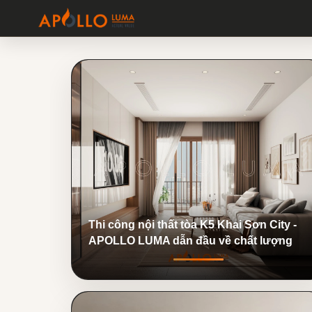
Thi công nội thất tòa K5 Khai Sơn City -
APOLLO LUMA dẫn đầu về chất lượng