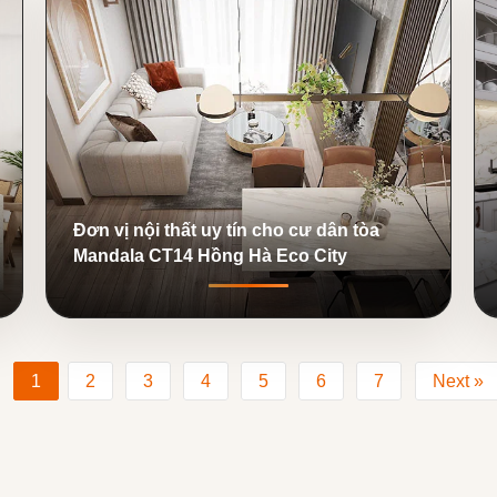
Đơn vị nội thất uy tín cho cư dân tòa
Mandala CT14 Hồng Hà Eco City
1
2
3
4
5
6
7
Next »