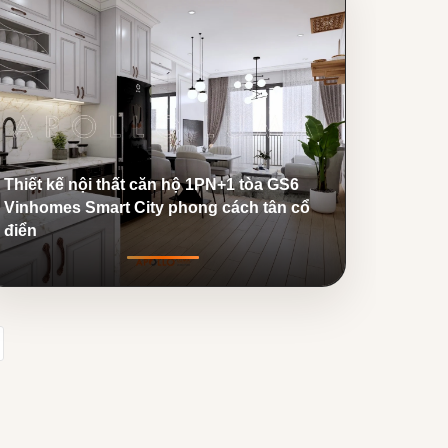
Thiết kế nội thất căn hộ 1PN+1 tòa GS6
Vinhomes Smart City phong cách tân cổ
điển